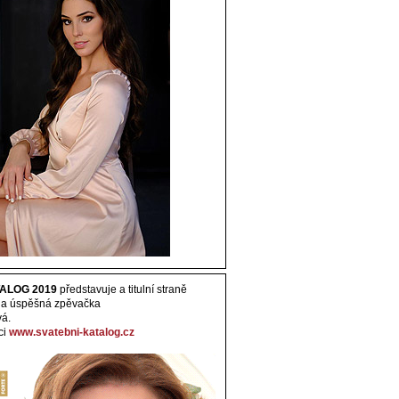
ALOG 2019
představuje a titulní straně
 a úspěšná zpěvačka
vá.
ci
www.svatebni-katalog.cz