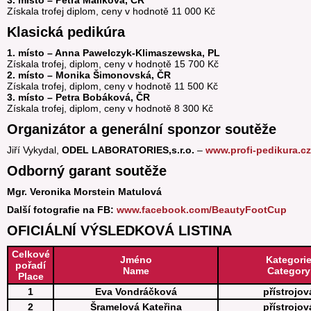
3. místo – Petra Malíková, ČR
Získala trofej diplom, ceny v hodnotě 11 000 Kč
Klasická pedikúra
1. místo – Anna Pawelczyk-Klimaszewska, PL
Získala trofej, diplom, ceny v hodnotě 15 700 Kč
2. místo – Monika Šimonovská, ČR
Získala trofej, diplom, ceny v hodnotě 11 500 Kč
3. místo – Petra Bobáková, ČR
Získala trofej, diplom, ceny v hodnotě 8 300 Kč
Organizátor a generální sponzor soutěže
Jiří Vykydal,
ODEL LABORATORIES,s.r.o.
–
www.profi-pedikura.cz
Odborný garant soutěže
Mgr. Veronika Morstein Matulová
Další fotografie na FB:
www.facebook.com/BeautyFootCup
OFICIÁLNÍ VÝSLEDKOVÁ LISTINA
Celkové
Jméno
Kategori
pořadí
Name
Category
Place
1
Eva Vondráčková
přístrojov
2
Šramelová Kateřina
přístrojov