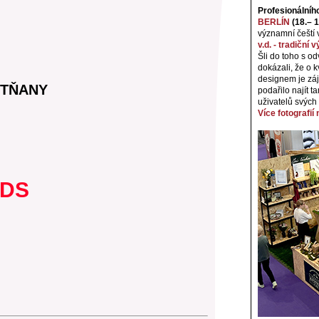
Profesionálníh
BERLÍN
(18.– 1
významní čeští 
v.d. - tradiční
Šli do toho s o
dokázali, že o k
designem je záj
ETŇANY
podařilo najít t
uživatelů svých
Více fotografií
RDS