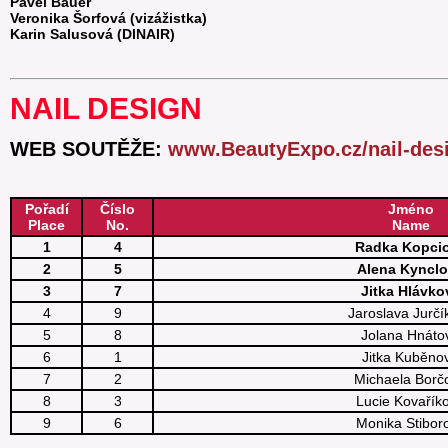
Pavel Bauer
Veronika Šorfová (vizážistka)
Karin Salusová (DINAIR)
NAIL DESIGN
WEB SOUTĚŽE:
www.BeautyExpo.cz/nail-des
Pořadí
Číslo
Jméno
Place
No.
Name
1
4
Radka Kopci
2
5
Alena Kyncl
3
7
Jitka Hlávko
4
9
Jaroslava Jurčí
5
8
Jolana Hnáto
6
1
Jitka Kuběno
7
2
Michaela Borč
8
3
Lucie Kovařík
9
6
Monika Stibor