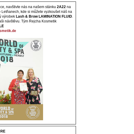
ce, navštivte nás na našem stánku
2A22
na
e Letňanech, kde si můžete vyzkoušet náš na
ý výrobek
Lash & Brow LAMINATION FLUID
.
aši návštěvu. Tým Rejcha Kosmetik
LE
smetik.de
URE