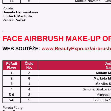
14
6
Monika Novotná – Čes
Porota:
Daniela Hejtmánková
Jindřich Machuta
Václav Pražák
FACE AIRBRUSH MAKE-UP OPE
WEB SOUTĚŽE:
www.BeautyExpo.cz/airbrush
Pořadí
Číslo
Jm
Place
No.
Na
1
2
Miriam M
2
6
Markéta 
3
1
Monika S
4
4
Simona Strakov
5-6
3
Michaela
5-6
5
Bohumila Š
Porota / Jury: