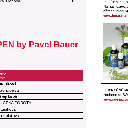
ká Třebová
6
Potěšte sebe i s
Na naší expozic
přírodní produkt
www.bestofnat
N by Pavel Bauer
éno
me
iklušová
Machačová
JEDINEČNÉ N
zdobené se S
trapková
www.so-nia.c
á – CENA POROTY
 Lešková
indelářová