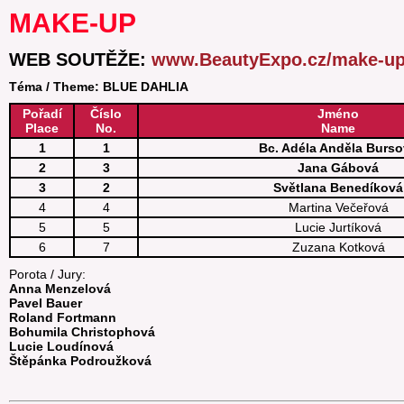
MAKE-UP
WEB SOUTĚŽE:
www.BeautyExpo.cz/make-u
Téma / Theme: BLUE DAHLIA
Pořadí
Číslo
Jméno
Place
No.
Name
1
1
Bc. Adéla Anděla Burs
2
3
Jana Gábová
3
2
Světlana Benedíková
4
4
Martina Večeřová
5
5
Lucie Jurtíková
6
7
Zuzana Kotková
Porota / Jury:
Anna Menzelová
Pavel Bauer
Roland Fortmann
Bohumila Christophová
Lucie Loudínová
Štěpánka Podroužková