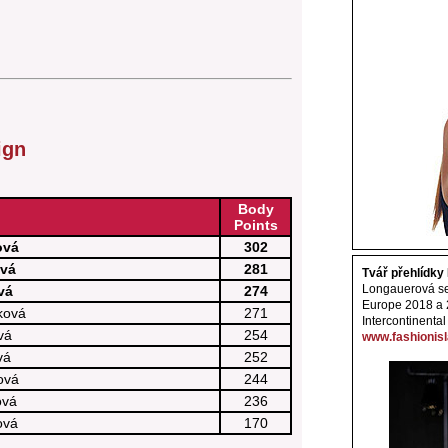
ign
Body
Points
ová
302
ová
281
Tvář přehlídk
Longauerová se 
vá
274
Europe 2018 a 
ková
271
Intercontinental
vá
254
www.fashionisl
vá
252
ová
244
ová
236
ová
170