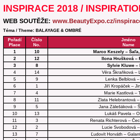
INSPIRACE 2018 / INSPIRATIO
WEB SOUTĚŽE:
www.BeautyExpo.cz/inspirac
Téma / Theme: BALAYAGE & OMBRÉ
Pořadí
Číslo
Jméno
Place
No.
Name
1
10
Marco Keszely – Šaľa
2
12
Ilona Hrušková – 
3
8
Sylvie Kluwe –
4
14
Věra Škraňková – L
5
9
Lenka Belblová –
6
1
Jiří Kropáček – J
7
4
Marie Kastlová – 
8
11
Zlata Helebrantová –
9
5
Jana Zálešáková – 
10
13
Lukáš Pavela – O
11
3
Renata Richterová – Čec
12
2
Lucie Svobodová – 
13
7
Ľudovít Horváth – Galan