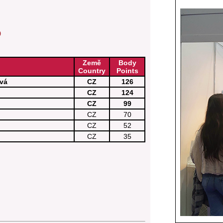
p
Země
Body
Country
Points
ová
CZ
126
CZ
124
CZ
99
CZ
70
CZ
52
CZ
35