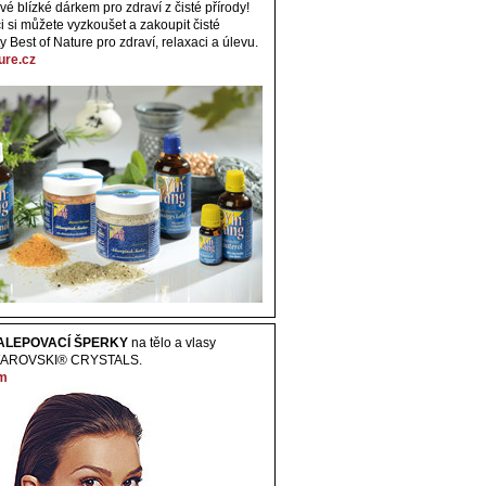
vé blízké dárkem pro zdraví z čisté přírody!
i si můžete vyzkoušet a zakoupit čisté
y Best of Nature pro zdraví, relaxaci a úlevu.
ure.cz
ALEPOVACÍ ŠPERKY
na tělo a vlasy
WAROVSKI® CRYSTALS.
om