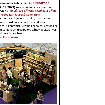
o kosmetického veletrhu
COSMETICA
9. 11. 2023)
se s úspěchem účastnili dva
výrobci:
Havlíkova přírodní apotéka
a
Vřídlo,
 výrobce karlovarské kosmetiky
dvahou a velkým nasazením, a znovu tak
valitní českou kosmetiku s atraktivním
em i v zahraničí. Držíme jim palce, aby se jim
am co nejlepší distributory a řady spokojených
 skvělých výrobků.
 na Facebooku...