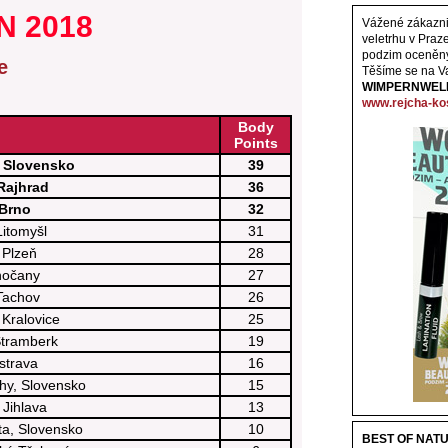
N 2018
Vážené zákazni
veletrhu v Praz
podzim oceněn
e
Těšíme se na V
WIMPERNWEL
www.rejcha-ko
Body
Points
, Slovensko
39
Rajhrad
36
 Brno
32
itomyšl
31
 Plzeň
28
inočany
27
Tachov
26
 Kralovice
25
Štramberk
19
strava
16
hy, Slovensko
15
Jihlava
13
ta, Slovensko
10
BEST OF NAT