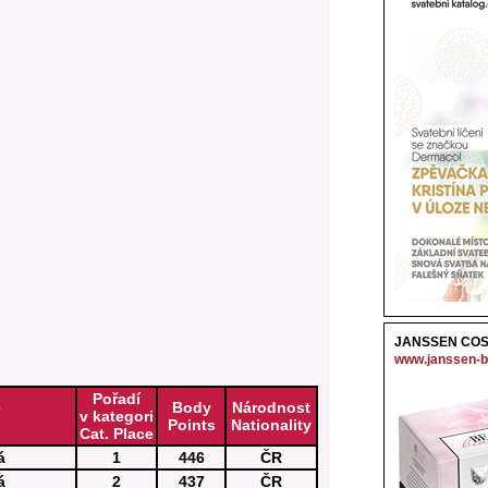
JANSSEN COS
www.janssen-b
Pořadí
e
Body
Národnost
v kategori
Points
Nationality
Cat. Place
á
1
446
ČR
á
2
437
ČR