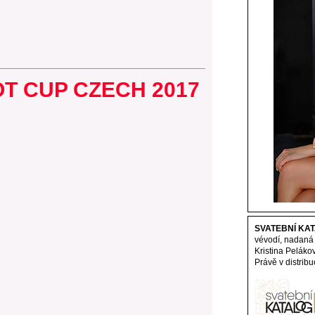
T CUP CZECH 201
7
SVATEBNÍ KAT
vévodí, nadaná
Kristina Peláko
Právě v distribu